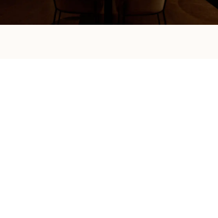
Exklusive
Eventlocation in
Hamburg – zentral,
stilvoll, individuell
Die
Alsterinsel
ist mehr als nur eine
Hamburger Eventlocation
– sie ist ein Ort, an
dem besondere Momente stilvoll inszeniert
werden. Im Herzen von Hamburg gelegen,
direkt an der Alster und hervorragend