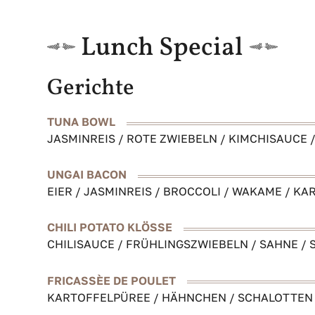
Lunch Special
Gerichte
TUNA BOWL
JASMINREIS / ROTE ZWIEBELN / KIMCHISAUCE
UNGAI BACON
EIER / JASMINREIS / BROCCOLI / WAKAME / KA
CHILI POTATO KLÖSSE
CHILISAUCE / FRÜHLINGSZWIEBELN / SAHNE / 
FRICASSÈE DE POULET
KARTOFFELPÜREE / HÄHNCHEN / SCHALOTTEN / 