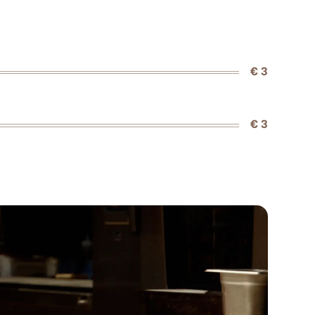
€ 3
€ 3