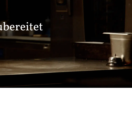
ubereitet
ßer gemacht